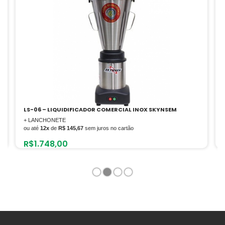
YNSEM
L8 – LIQUIDIFICADOR COMERCIAL INOX 220V-M
+ LANCHONETE
ou até
12x
de
R$ 126,25
sem juros no cartão
R$
1.515,00
1
2
3
4