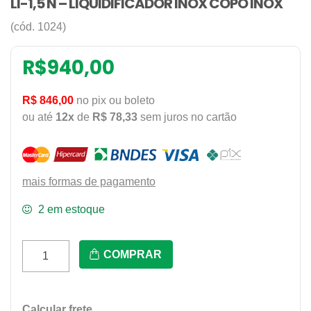
LI-1,5 N – LIQUIDIFICADOR INOX COPO INOX
(cód. 1024)
R$
940,00
R$ 846,00
no pix ou boleto
ou até
12x
de
R$ 78,33
sem juros no cartão
mais formas de pagamento
2 em estoque
Li-
COMPRAR
1,5
N
-
Calcular frete