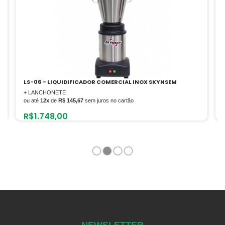
OX SKYNSEM
L3 – LIQUIDIFICADOR COMERCIAL INOX 220V-M
+ LANCHONETE
ou até
12x
de
R$ 116,25
sem juros no cartão
R$
1.395,00
1
2
3
4