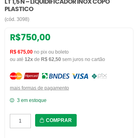
LT 1,5 N – LIQUIDIFICADOR INOX COPO
PLASTICO
(cód. 3098)
R$
750,00
R$ 675,00
no pix ou boleto
ou até
12x
de
R$ 62,50
sem juros no cartão
mais formas de pagamento
3 em estoque
Lt
COMPRAR
1,5
N