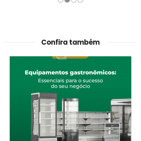
1
2
3
4
Confira também