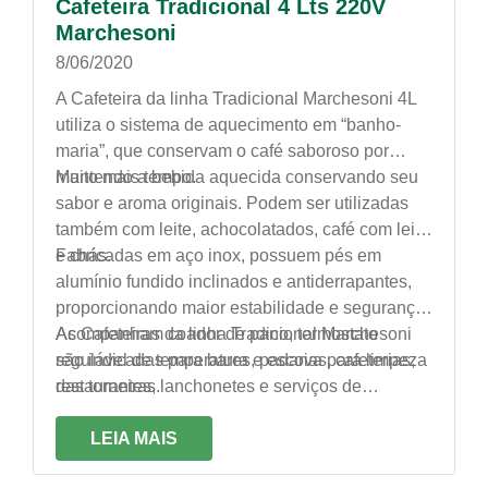
Cafeteira Tradicional 4 Lts 220V
Marchesoni
8/06/2020
A Cafeteira da linha Tradicional Marchesoni 4L
utiliza o sistema de aquecimento em “banho-
maria”, que conservam o café saboroso por
muito mais tempo.
Mantendo a bebida aquecida conservando seu
sabor e aroma originais. Podem ser utilizadas
também com leite, achocolatados, café com leite
e chás.
Fabricadas em aço inox, possuem pés em
alumínio fundido inclinados e antiderrapantes,
proporcionando maior estabilidade e segurança.
Acompanham coador de pano, termostato
As Cafeteiras da linha Tradicional Marchesoni
regulável de temperatura e escova para limpeza
são indicadas para bares, padarias, cafeterias,
das torneiras.
restaurantes, lanchonetes e serviços de
alimentação em geral.
LEIA MAIS