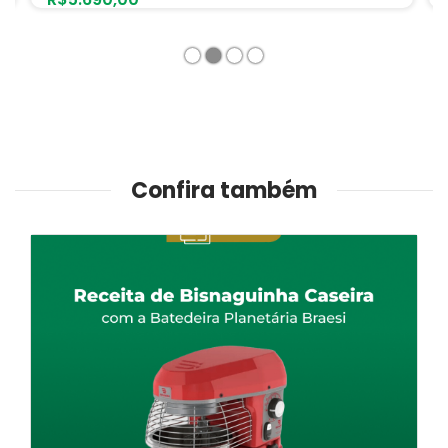
1
2
3
4
Confira também