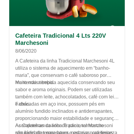
Cafeteira Tradicional 4 Lts 220V
Marchesoni
8/06/2020
A Cafeteira da linha Tradicional Marchesoni 4L
utiliza o sistema de aquecimento em “banho-
maria”, que conservam o café saboroso por
muito mais tempo.
Mantendo a bebida aquecida conservando seu
sabor e aroma originais. Podem ser utilizadas
também com leite, achocolatados, café com leite
e chás.
Fabricadas em aço inox, possuem pés em
alumínio fundido inclinados e antiderrapantes,
proporcionando maior estabilidade e segurança.
Acompanham coador de pano, termostato
As Cafeteiras da linha Tradicional Marchesoni
regulável de temperatura e escova para limpeza
são indicadas para bares, padarias, cafeterias,