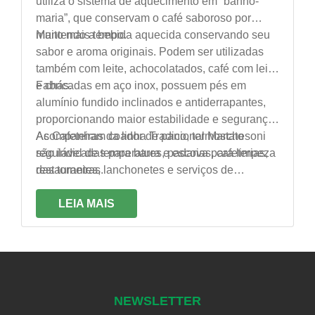
utiliza o sistema de aquecimento em “banho-
maria”, que conservam o café saboroso por
muito mais tempo.
Mantendo a bebida aquecida conservando seu
sabor e aroma originais. Podem ser utilizadas
também com leite, achocolatados, café com leite
e chás.
Fabricadas em aço inox, possuem pés em
alumínio fundido inclinados e antiderrapantes,
proporcionando maior estabilidade e segurança.
Acompanham coador de pano, termostato
As Cafeteiras da linha Tradicional Marchesoni
regulável de temperatura e escova para limpeza
são indicadas para bares, padarias, cafeterias,
das torneiras.
restaurantes, lanchonetes e serviços de
alimentação em geral.
LEIA MAIS
NEWSLETTER