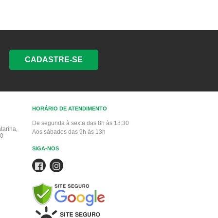
CADASTRE-SE
HORÁRIO DE ATENDIMENTO
De segunda à sexta das 8h às 18:30
tarina,
Aos sábados das 9h às 13h
0 -
SIGA-NOS