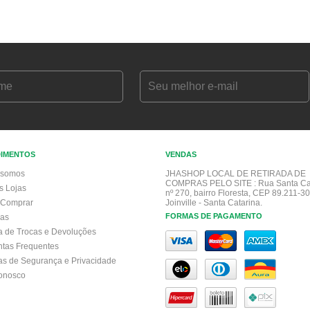
DIMENTOS
VENDAS
somos
JHASHOP LOCAL DE RETIRADA DE
COMPRAS PELO SITE :
Rua Santa Ca
s Lojas
nº 270, bairro Floresta, CEP 89.211-30
Comprar
Joinville - Santa Catarina.
FORMAS DE PAGAMENTO
gas
ca de Trocas e Devoluções
ntas Frequentes
cas de Segurança e Privacidade
conosco