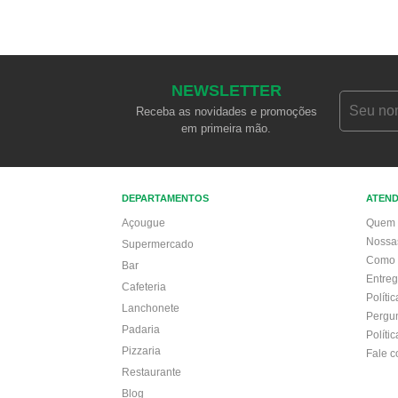
NEWSLETTER
Receba as novidades e promoções
em primeira mão.
DEPARTAMENTOS
ATEN
Açougue
Quem 
Nossa
Supermercado
Como 
Bar
Entre
Cafeteria
Políti
Lanchonete
Pergu
Padaria
Políti
Pizzaria
Fale 
Restaurante
Blog