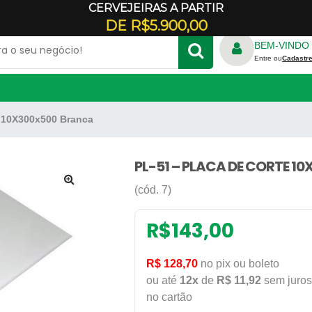
CERVEJEIRAS A PARTIR
Veja onde estamos
DE R$5.900,00
BEM-VINDO 
Entre ou
Cadastre
e 10X300x500 Branca
TRICO
FORNO REFRATÁRIO
S
RALADOR DE QUEIJO
ADORES
PL-51 – PLACA DE CORTE 1
E CREPE
GELADEIRA COMERCIAL
(cód. 7)
🔍
PANELA DE ARROZ
ILICONE
PANELA DE FERRO
R$
143,00
DONDA
REFRESQUEIRA
R$ 128,70
no pix ou boleto
RBO
ou até
12x
de
R$ 11,92
sem juros
no cartão