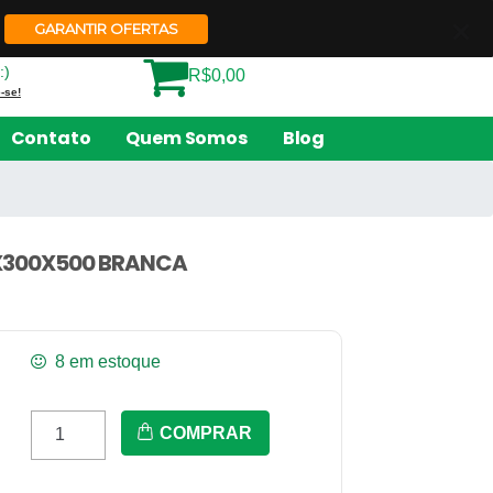
Quem Somos
Contato
GARANTIR OFERTAS
:)
R$0,00
-se!
Contato
Quem Somos
Blog
0X300X500 BRANCA
8 em estoque
Pl-
COMPRAR
51
-