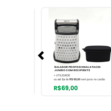
27G NAUTIKA
RALADOR PROFISSIONAL4 FACES
JUMBO COM RECIPIENTE
+ UTILIDADE
 juros no cartão
ou até
1x
de
R$ 69,00
sem juros no cartão
R$
69,00