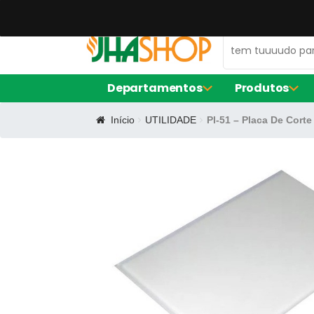
47 99672-0106
contato@jhaequipamentos.com.br
Departamentos
Produtos
Início
UTILIDADE
Pl-51 – Placa De Cort
AMACIADOR DE CARNE
FORNO ELÉ
EXPOSITOR DE AÇOUGUE
FRITADORE
LIQUIDIFIC
MÁQUINA D
BALCÃO DE SERVIÇO
FORMA DE S
CERVEJEIRA
FORMA RE
FORMINHAS
FORNO TU
CAFETEIRAS