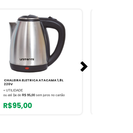
CHALEIRA ELETRICA ATACAMA 1,8L
GAS BUTANO RE
220V
P/MAÇARICO
+ UTILIDADE
+ UTILIDADE
ou até
1x
de
R$ 95,00
sem juros no cartão
ou até
1x
de
R$ 29
R$
95,00
R$
29,0