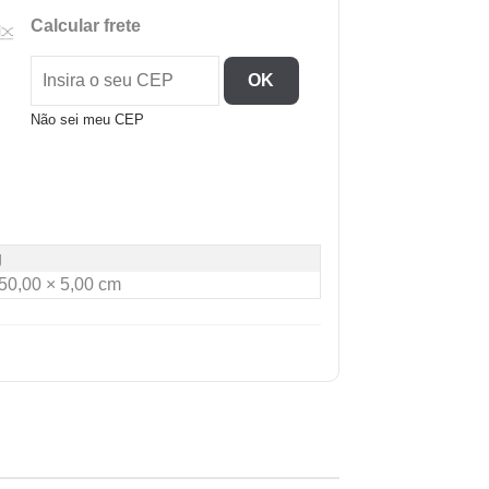
Placa
Calcular frete
De
Corte
OK
10X300x500
Branca
Não sei meu CEP
quantidade
g
50,00 × 5,00 cm