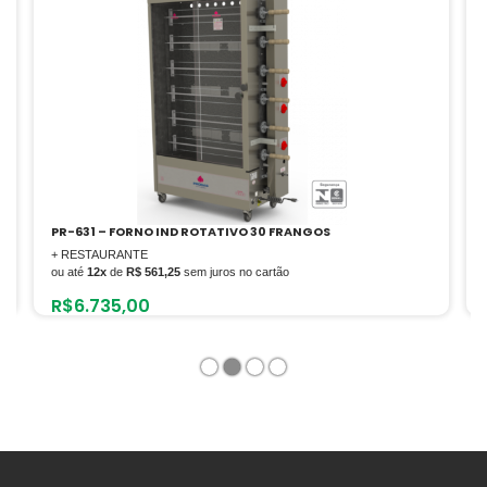
PR-631 – FORNO IND ROTATIVO 30 FRANGOS
+ RESTAURANTE
ou até
12x
de
R$ 561,25
sem juros no cartão
R$
6.735,00
1
2
3
4