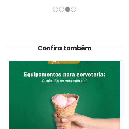
1
2
3
4
Confira também