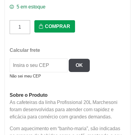
5 em estoque
Cafeteira
COMPRAR
Profissional
20L
C/
Calcular frete
2
Reservatorios
OK
(10L
Cada)
Não sei meu CEP
220V
Marchesoni
Sobre o Produto
quantidade
As cafeteiras da linha Profissional 20L Marchesoni
foram desenvolvidas para atender com rapidez e
eficácia para comércio com grandes demandas.
Com aquecimento em “banho-maria”, são indicadas