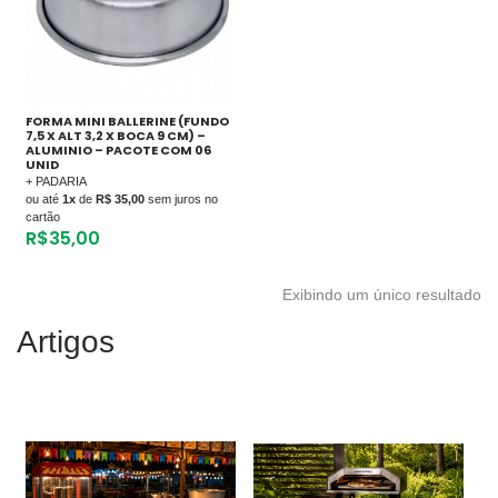
FORMA MINI BALLERINE (FUNDO
7,5 X ALT 3,2 X BOCA 9 CM) –
ALUMINIO – PACOTE COM 06
UNID
+ PADARIA
ou até
1x
de
R$ 35,00
sem juros no
cartão
R$
35,00
Exibindo um único resultado
Artigos