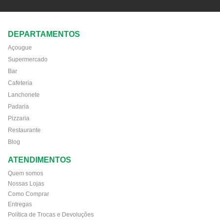
DEPARTAMENTOS
Açougue
Supermercado
Bar
Cafeteria
Lanchonete
Padaria
Pizzaria
Restaurante
Blog
ATENDIMENTOS
Quem somos
Nossas Lojas
Como Comprar
Entregas
Política de Trocas e Devoluções