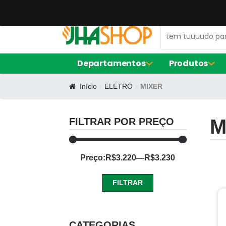
47 99672-0106
contato@jhaequipamentos.com.br
Departamentos
Produtos
Início
ELETRO
MIXER
AMACIADOR DE CARNE
FORNO ELÉ
EXPOSITOR DE AÇOUGUE
FRITADORE
LIQUIDIFIC
M
FILTRAR POR PREÇO
MÁQUINA D
BALCÃO DE SERVIÇO
Preço:
R$3.220
—
R$3.230
FORMA DE S
CERVEJEIRA
FORMA RE
FORMINHAS
FILTRAR
FORNO TU
CAFETEIRAS
Preço
Preço
mínimo
máximo
CATEGORIAS