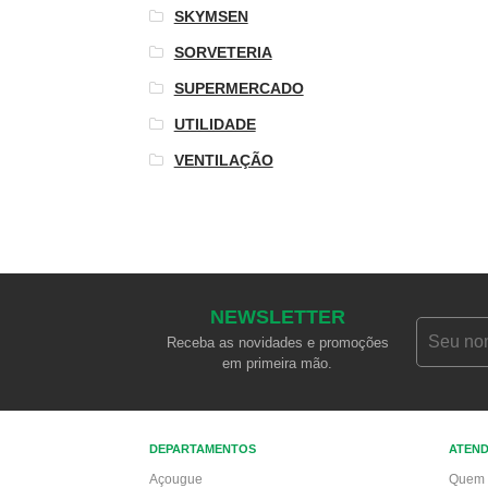
SKYMSEN
SORVETERIA
SUPERMERCADO
UTILIDADE
VENTILAÇÃO
NEWSLETTER
Receba as novidades e promoções
em primeira mão.
DEPARTAMENTOS
ATEN
Açougue
Quem 