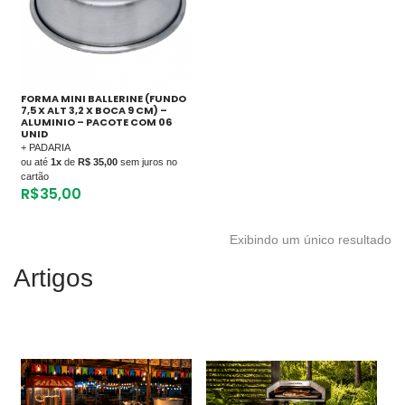
FORMA MINI BALLERINE (FUNDO
7,5 X ALT 3,2 X BOCA 9 CM) –
ALUMINIO – PACOTE COM 06
UNID
+ PADARIA
ou até
1x
de
R$ 35,00
sem juros no
cartão
R$
35,00
Exibindo um único resultado
Artigos