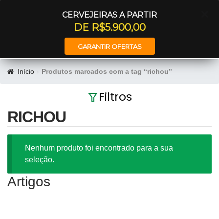
Entrar
CERVEJEIRAS A PARTIR
DE R$5.900,00
GARANTIR OFERTAS
Início
Produtos marcados com a tag “richou”
Filtros
RICHOU
Nenhum produto foi encontrado para a sua
seleção.
Artigos