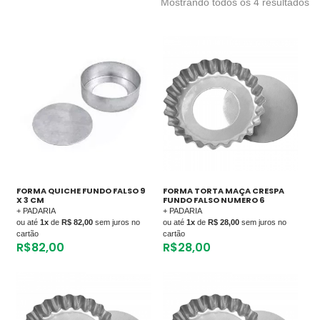
Mostrando todos os 4 resultados
FORMA QUICHE FUNDO FALSO 9
FORMA TORTA MAÇA CRESPA
X 3 CM
FUNDO FALSO NUMERO 6
+ PADARIA
+ PADARIA
ou até
1x
de
R$ 82,00
sem juros no
ou até
1x
de
R$ 28,00
sem juros no
cartão
cartão
R$
82,00
R$
28,00