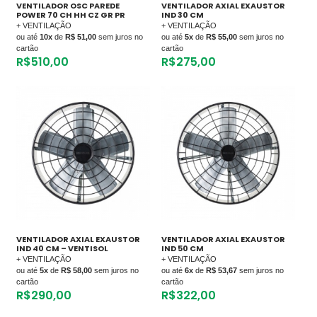
VENTILADOR OSC PAREDE
VENTILADOR AXIAL EXAUSTOR
POWER 70 CH HH CZ GR PR
IND 30 CM
+ VENTILAÇÃO
+ VENTILAÇÃO
ou até
10x
de
R$ 51,00
sem juros no
ou até
5x
de
R$ 55,00
sem juros no
cartão
cartão
R$
510,00
R$
275,00
VENTILADOR AXIAL EXAUSTOR
VENTILADOR AXIAL EXAUSTOR
IND 40 CM – VENTISOL
IND 50 CM
+ VENTILAÇÃO
+ VENTILAÇÃO
ou até
5x
de
R$ 58,00
sem juros no
ou até
6x
de
R$ 53,67
sem juros no
cartão
cartão
R$
290,00
R$
322,00