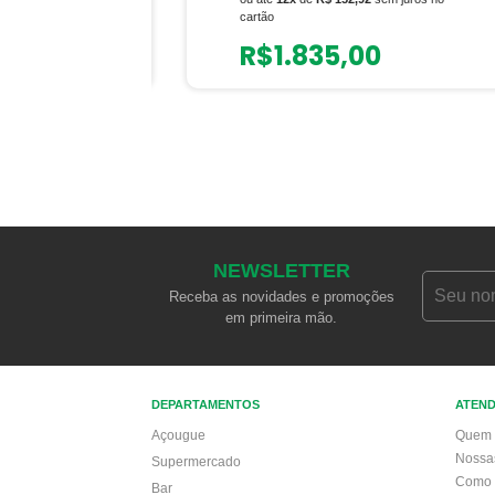
cartão
R$
1.835,00
NEWSLETTER
Receba as novidades e promoções
em primeira mão.
DEPARTAMENTOS
ATEN
Açougue
Quem 
Nossa
Supermercado
Como 
Bar