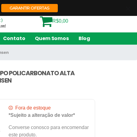
Quem Somos
Contato
GARANTIR OFERTAS
:)
R$0,00
-se!
Contato
Quem Somos
Blog
ymsen
COPO POLICARBONATO ALTA
MSEN
Fora de estoque
*Sujeito a alteração de valor*
Converse conosco para encomendar
s
este produto.