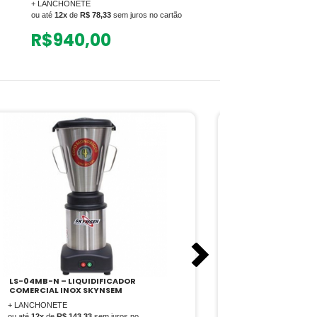
+ LANCHONETE
ou até
12x
de
R$ 78,33
sem juros no cartão
R$
940,00
LS-04MB-N – LIQUIDIFICADOR
L6 – LIQUIDIF
COMERCIAL INOX SKYNSEM
INOX SKYNSEM
+ LANCHONETE
+ LANCHONETE
ou até
12x
de
R$ 143,33
sem juros no
ou até
12x
de
R$ 1