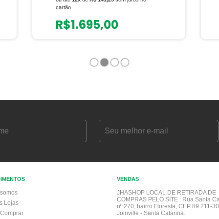
cartão
R$
1.695,00
1
2
3
4
DIMENTOS
VENDAS
somos
JHASHOP LOCAL DE RETIRADA DE
COMPRAS PELO SITE :
Rua Santa Ca
s Lojas
nº 270, bairro Floresta, CEP 89.211-30
Comprar
Joinville - Santa Catarina.