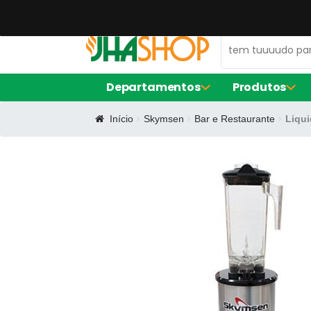
47 99672-0106
contato@jhaequipamentos.com.br
Departamentos
Produtos
Início
Skymsen
Bar e Restaurante
Liqui
AMACIADOR DE CARNE
FORNO ELÉ
EXPOSITOR DE AÇOUGUE
FRITADORE
LIQUIDIFIC
MÁQUINA D
BALCÃO DE SERVIÇO
FORMA DE S
CERVEJEIRA
FORMA RE
FORMINHAS
FORNO TU
CAFETEIRAS