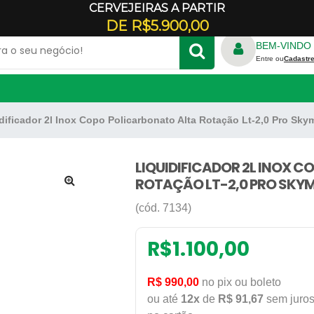
CERVEJEIRAS A PARTIR
Veja onde estamos
DE R$5.900,00
BEM-VINDO 
Entre ou
Cadastre
dificador 2l Inox Copo Policarbonato Alta Rotação Lt-2,0 Pro Sk
TRICO
FORNO REFRATÁRIO
S
RALADOR DE QUEIJO
ADORES
LIQUIDIFICADOR 2L INOX 
E CREPE
ROTAÇÃO LT-2,0 PRO SKY
GELADEIRA COMERCIAL
🔍
PANELA DE ARROZ
(cód. 7134)
ILICONE
PANELA DE FERRO
DONDA
REFRESQUEIRA
R$
1.100,00
RBO
R$ 990,00
no pix ou boleto
ou até
12x
de
R$ 91,67
sem juro