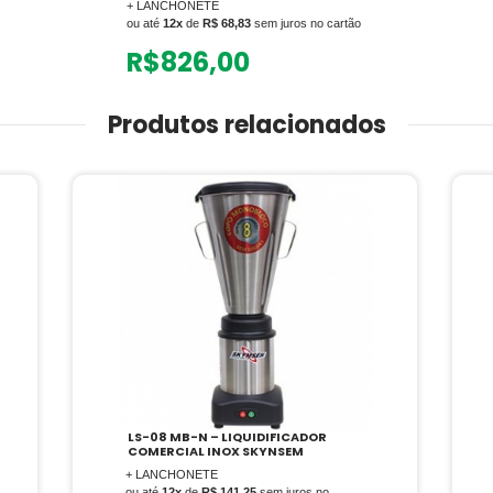
+ LANCHONETE
ou até
12x
de
R$ 68,83
sem juros no cartão
R$
826,00
Produtos relacionados
LS-08 MB-N – LIQUIDIFICADOR
COMERCIAL INOX SKYNSEM
+ LANCHONETE
ou até
12x
de
R$ 141,25
sem juros no