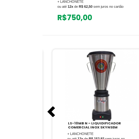
+ LANCHONETE
ou até
12x
de
R$ 62,50
sem juros no cartão
R$
750,00
R COMERCIAL
LS-10MB N – LIQUIDIFICADOR
COMERCIAL INOX SKYNSEM
+ LANCHONETE
em juros no
ou até
12x
de
R$ 152,92
sem juros no