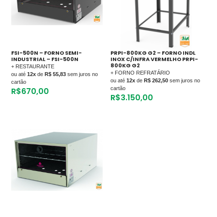
FSI-500N – FORNO SEMI-
PRPI-800KG G2 – FORNO INDL
INDUSTRIAL – FSI-500N
INOX C/INFRA VERMELHO PRPI-
800KG G2
+ RESTAURANTE
+ FORNO REFRATÁRIO
ou até
12x
de
R$ 55,83
sem juros no
ou até
12x
de
R$ 262,50
sem juros no
cartão
cartão
R$
670,00
R$
3.150,00