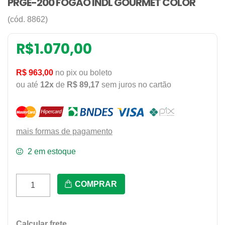
PRGE-200 FOGAO INDL GOURMET COLOR
(cód. 8862)
R$
1.070,00
R$ 963,00
no pix ou boleto
ou até
12x
de
R$ 89,17
sem juros no cartão
mais formas de pagamento
2 em estoque
Prge-
COMPRAR
200
Fogao
Indl
Calcular frete