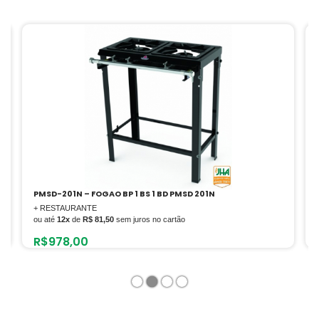
PMSD-201N – FOGAO BP 1 BS 1 BD PMSD 201N
+ RESTAURANTE
ou até
12x
de
R$ 81,50
sem juros no cartão
R$
978,00
1
2
3
4