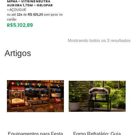
MPNA – VITRINE NEUTRA
AURORA 1,70M – GELOPAR
+ AÇOUGUE
ou até
12x
de
R$ 425,24
sem juros no
cartão
R$
5.102,89
Mostrando todos os 3 resultados
Artigos
Equipamentos para Festa
Forno Refratário: Guia