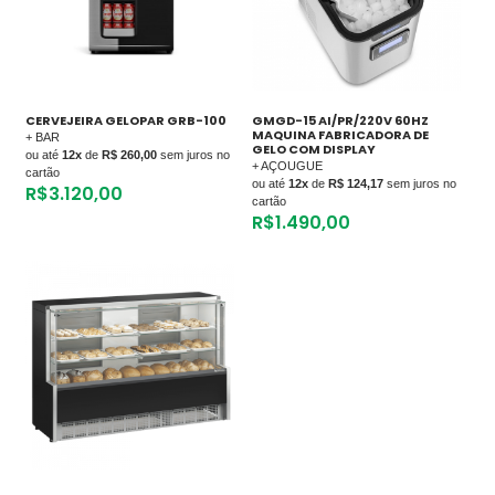
CERVEJEIRA GELOPAR GRB-100
GMGD-15 AI/PR/220V 60HZ
MAQUINA FABRICADORA DE
+ BAR
GELO COM DISPLAY
ou até
12x
de
R$ 260,00
sem juros no
+ AÇOUGUE
cartão
ou até
12x
de
R$ 124,17
sem juros no
R$
3.120,00
cartão
R$
1.490,00