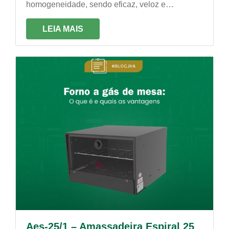
homogeneidade, sendo eficaz, veloz e
econômica. É própria para trabalhos constantes!
LEIA MAIS
Aes-25/1 – Amassadeira Espiral 25