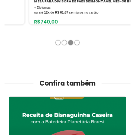
MESA PARA DIVISORA DE PÃES DESMONTÁVEL MES-30 BRAESI
+ Divisoras
ou até
12x
de
R$ 61,67
sem juros no cartão
R$
740,00
1
2
3
4
Confira também