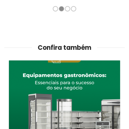
1
2
3
4
Confira também