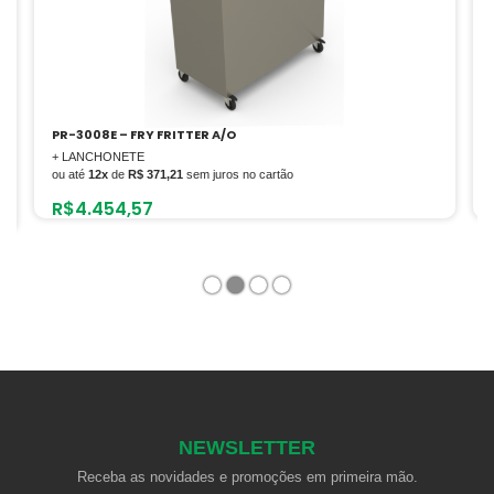
PR-20E STYLE – FRITADOR RETANGULAR 2 CESTOS ELETRICA
+ LANCHONETE
ou até
12x
de
R$ 148,39
sem juros no cartão
R$
1.780,63
1
2
3
4
NEWSLETTER
Receba as novidades e promoções em primeira mão.