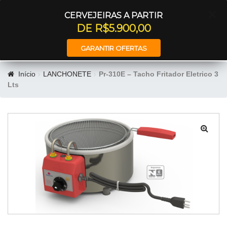
Entrar
CERVEJEIRAS A PARTIR
DE R$5.900,00
GARANTIR OFERTAS
Início
LANCHONETE
Pr-310E – Tacho Fritador Eletrico 3
Lts
🔍