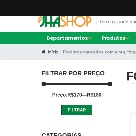
47 99672-0106
contato@jhaequipamentos.com.br
Departamentos
Produtos
Início
Produtos marcados com a tag “fog
AMACIADOR DE CARNE
FORNO ELÉ
EXPOSITOR DE AÇOUGUE
FRITADORE
LIQUIDIFIC
F
FILTRAR POR PREÇO
MÁQUINA D
BALCÃO DE SERVIÇO
Preço:
R$170
—
R$180
FORMA DE S
CERVEJEIRA
FORMA RE
FORMINHAS
FILTRAR
FORNO TU
CAFETEIRAS
Preço
Preço
mínimo
máximo
CATEGORIAS