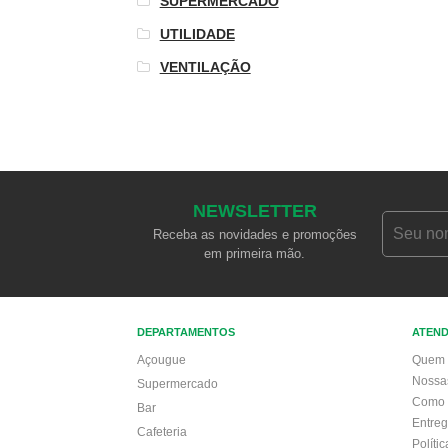
SUPERMERCADO
UTILIDADE
VENTILAÇÃO
NEWSLETTER
Receba as novidades e promoções
em primeira mão.
DEPARTAMENTOS
ATEN
Açougue
Quem 
Nossa
Supermercado
Como 
Bar
Entre
Cafeteria
Políti