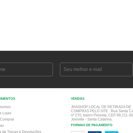
DIMENTOS
VENDAS
somos
JHASHOP LOCAL DE RETIRADA DE
COMPRAS PELO SITE :
Rua Santa Ca
s Lojas
nº 270, bairro Floresta, CEP 89.211-30
Comprar
Joinville - Santa Catarina.
FORMAS DE PAGAMENTO
gas
ca de Trocas e Devoluções