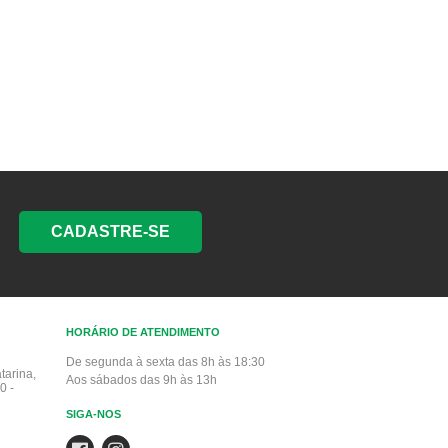
CADASTRE-SE
HORÁRIO DE ATENDIMENTO
De segunda à sexta das 8h às 18:30
tarina,
Aos sábados das 9h às 13h
0 -
SIGA-NOS