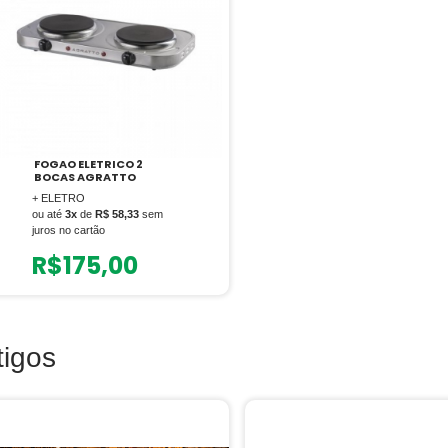
FOGAO ELETRICO 2
BOCAS AGRATTO
+ ELETRO
ou até
3x
de
R$ 58,33
sem
juros no cartão
R$
175,00
tigos