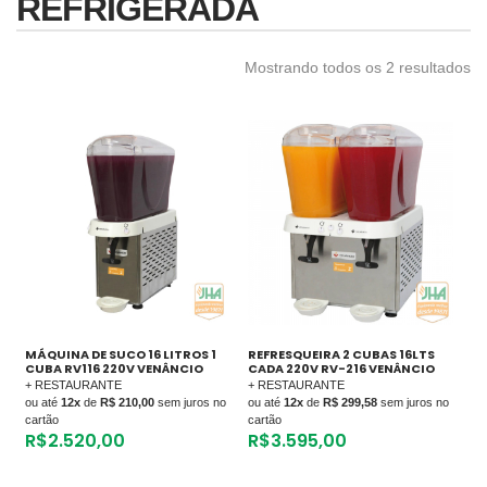
REFRIGERADA
Mostrando todos os 2 resultados
MÁQUINA DE SUCO 16 LITROS 1
REFRESQUEIRA 2 CUBAS 16LTS
CUBA RV116 220V VENÂNCIO
CADA 220V RV-216 VENÂNCIO
+ RESTAURANTE
+ RESTAURANTE
ou até
12x
de
R$ 210,00
sem juros no
ou até
12x
de
R$ 299,58
sem juros no
cartão
cartão
R$
2.520,00
R$
3.595,00