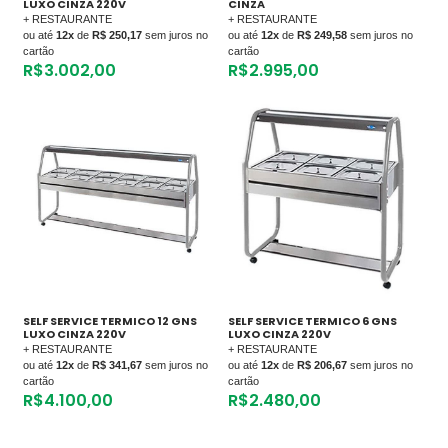
LUXO CINZA 220V
CINZA
+ RESTAURANTE
+ RESTAURANTE
ou até
12x
de
R$ 250,17
sem juros no
ou até
12x
de
R$ 249,58
sem juros no
cartão
cartão
R$
3.002,00
R$
2.995,00
SELF SERVICE TERMICO 12 GNS
SELF SERVICE TERMICO 6 GNS
LUXO CINZA 220V
LUXO CINZA 220V
+ RESTAURANTE
+ RESTAURANTE
ou até
12x
de
R$ 341,67
sem juros no
ou até
12x
de
R$ 206,67
sem juros no
cartão
cartão
R$
4.100,00
R$
2.480,00