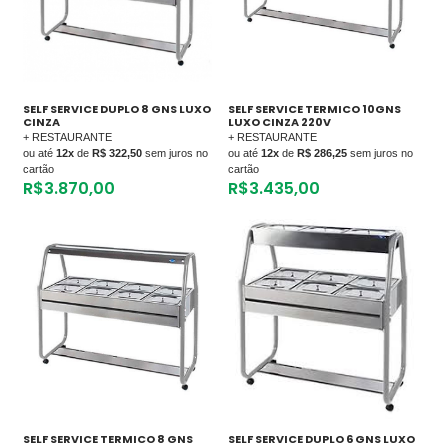
SELF SERVICE DUPLO 8 GNS LUXO
SELF SERVICE TERMICO 10GNS
CINZA
LUXO CINZA 220V
+ RESTAURANTE
+ RESTAURANTE
ou até
12x
de
R$ 322,50
sem juros no
ou até
12x
de
R$ 286,25
sem juros no
cartão
cartão
R$
3.870,00
R$
3.435,00
SELF SERVICE TERMICO 8 GNS
SELF SERVICE DUPLO 6 GNS LUXO