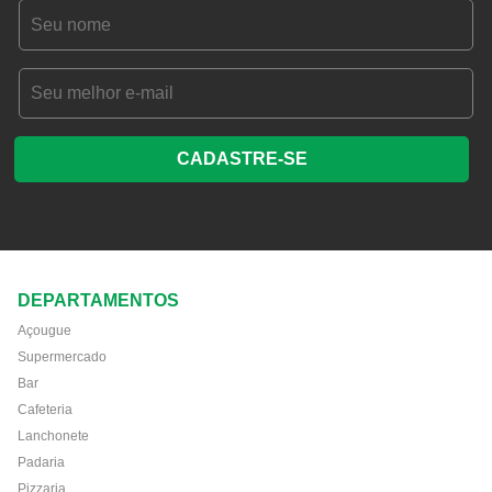
CADASTRE-SE
DEPARTAMENTOS
Açougue
Supermercado
Bar
Cafeteria
Lanchonete
Padaria
Pizzaria