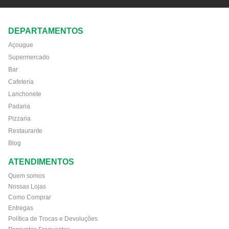
DEPARTAMENTOS
Açougue
Supermercado
Bar
Cafeteria
Lanchonete
Padaria
Pizzaria
Restaurante
Blog
ATENDIMENTOS
Quem somos
Nossas Lojas
Como Comprar
Entregas
Política de Trocas e Devoluções