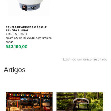
PANELA DE ARROZ A GÁS GLP
RR-50A RINNAI
+ RESTAURANTE
ou até
12x
de
R$ 265,83
sem juros no
cartão
R$
3.190,00
Exibindo um único resultado
Artigos