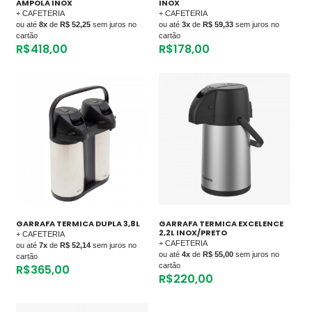
AMPOLA INOX
INOX
+ CAFETERIA
+ CAFETERIA
ou até
8x
de
R$ 52,25
sem juros no
ou até
3x
de
R$ 59,33
sem juros no
cartão
cartão
R$
418,00
R$
178,00
GARRAFA TERMICA DUPLA 3,8L
GARRAFA TERMICA EXCELENCE
2,2L INOX/PRETO
+ CAFETERIA
+ CAFETERIA
ou até
7x
de
R$ 52,14
sem juros no
ou até
4x
de
R$ 55,00
sem juros no
cartão
cartão
R$
365,00
R$
220,00