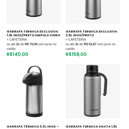
GARRAFA TERMICA EXCLUSIVA
GARRAFA TERMICA EXCLUSIVA
1,9L INOX/PRETO AMPOLA VIDRO
2,5L INOX/PRETO
+ CAFETERIA
+ CAFETERIA
ou até
2x
de
R$ 70,00
sem juros no
ou até
3x
de
R$ 52,67
sem juros no
cartão
cartão
R$
140,00
R$
158,00
GARRAFA TÉRMICA 3,0L INOX –
GARRAFA TERMICA AGATA 1,5L