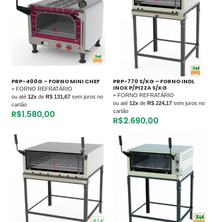
PRP-400G – FORNO MINI CHEF
PRP-770 S/KG – FORNO INDL
INOX P/PIZZA S/KG
+ FORNO REFRATÁRIO
+ FORNO REFRATÁRIO
ou até
12x
de
R$ 131,67
sem juros no
ou até
12x
de
R$ 224,17
sem juros no
cartão
cartão
R$
1.580,00
R$
2.690,00